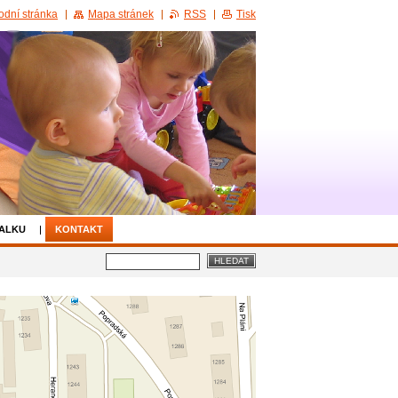
odní stránka
Mapa stránek
RSS
Tisk
IALKU
KONTAKT