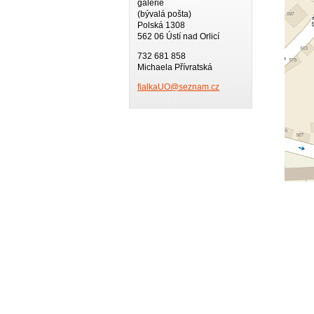
galerie
(bývalá pošta)
Polská 1308
562 06 Ústí nad Orlicí
732 681 858
Michaela Přívratská
fialkaUO
@seznam.
cz